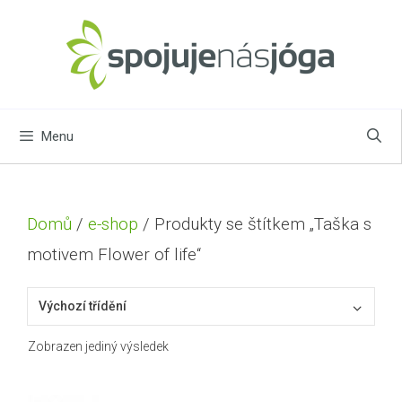
Přeskočit
na
obsah
Menu
Domů
/
e-shop
/ Produkty se štítkem „Taška s
motivem Flower of life“
Zobrazen jediný výsledek