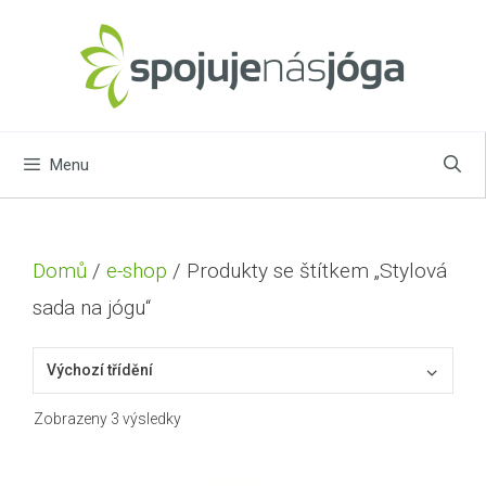
Přeskočit
na
obsah
Menu
Domů
/
e-shop
/ Produkty se štítkem „Stylová
sada na jógu“
Zobrazeny 3 výsledky