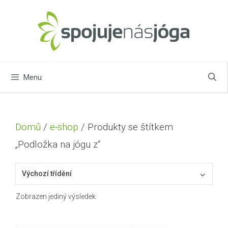
Přeskočit
na
obsah
Menu
Domů
/
e-shop
/ Produkty se štítkem
„Podložka na jógu z“
Zobrazen jediný výsledek