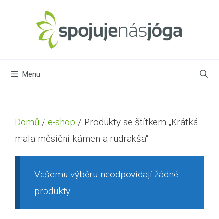
Přeskočit
na
obsah
Menu
Domů
/
e-shop
/ Produkty se štítkem „Krátká
mala měsíční kámen a rudrakša“
Vašemu výběru neodpovídají žádné
produkty.