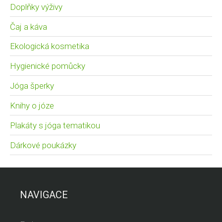
Doplňky výživy
Čaj a káva
Ekologická kosmetika
Hygienické pomůcky
Jóga šperky
Knihy o józe
Plakáty s jóga tematikou
Dárkové poukázky
NAVIGACE