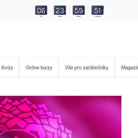
06
23
59
49
:
:
:
Dní
Hodin
Minut
Sekund
Kvízy
Online kurzy
Vše pro začátečníky
Magazí