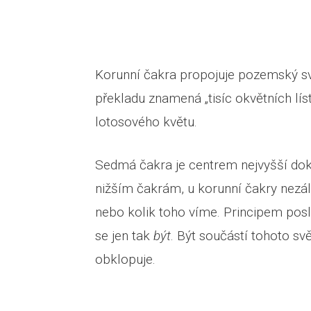
Korunní čakra propojuje pozemský s
překladu znamená „tisíc okvětních lí
lotosového květu.
Sedmá čakra je centrem nejvyšší dok
nižším čakrám, u korunní čakry nezále
nebo kolik toho víme. Principem posled
se jen tak
být
. Být součástí tohoto sv
obklopuje.