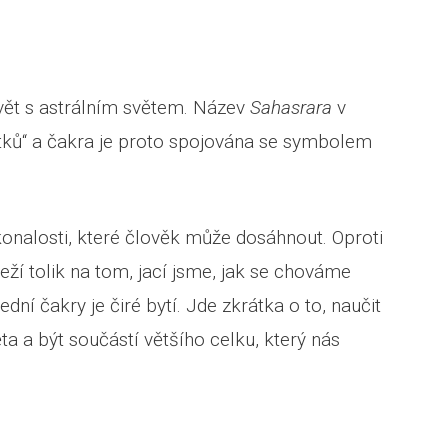
vět s astrálním světem. Název
Sahasrara
v
stků“ a čakra je proto spojována se symbolem
onalosti, které člověk může dosáhnout. Oproti
ží tolik na tom, jací jsme, jak se chováme
ní čakry je čiré bytí. Jde zkrátka o to, naučit
ěta a být součástí většího celku, který nás