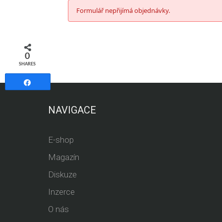
Formulář nepřijímá objednávky.
0
SHARES
Share
NAVIGACE
E-shop
Magazín
Diskuze
Inzerce
O nás