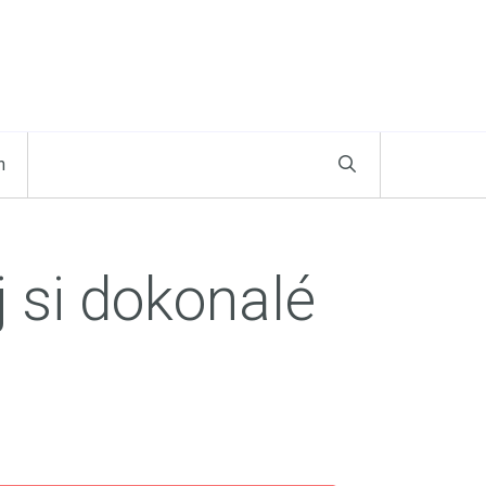
n
 si dokonalé