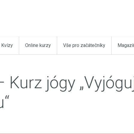
Kvízy
Online kurzy
Vše pro začátečníky
Magazí
 Kurz jógy „Vyjóguj
u“