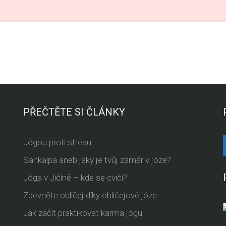
PŘEČTĚTE SI ČLÁNKY
Jógou proti stresu
Sankalpa aneb jaký je tvůj záměr v józe?
Jóga v Jičíně – kde se cvičí?
Zpevněte obličej díky obličejové józe
Jak začít praktikovat karma jógu