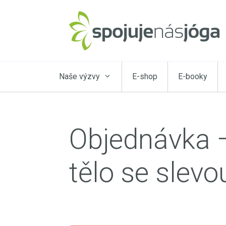
Přeskočit
na
obsah
Naše výzvy
E-shop
E-booky
Objednávka –
tělo se slevo