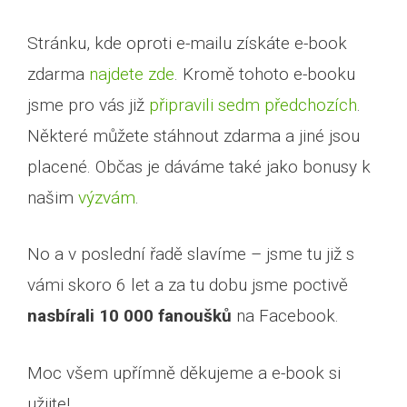
Stránku, kde oproti e-mailu získáte e-book
zdarma
najdete zde
. Kromě tohoto e-booku
jsme pro vás již
připravili sedm předchozích
.
Některé můžete stáhnout zdarma a jiné jsou
placené. Občas je dáváme také jako bonusy k
našim
výzvám
.
No a v poslední řadě slavíme – jsme tu již s
vámi skoro 6 let a za tu dobu jsme poctivě
nasbírali 10 000 fanoušků
na Facebook.
Moc všem upřímně děkujeme a e-book si
užijte!