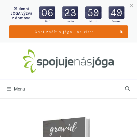
21 denní
06
23
59
48
:
:
:
JÓGA výzva
z domova
Dní
Hodin
Minut
Sekund
Chci začít s jógou od zítra
Menu