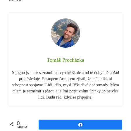
Tomáš Procházka
S jógou jsem se seznámil na vysoké škole a od té doby mě pořád
pronásleduje. Postupem času jsem zjistil, že má unikátní
schopnost spojovat. Lidi, tělo, mysl. Vše dává dohromady. Mým
cílem je seznámit s jógou a jejími pozitivními účinky co nejvíce
lidí. Budu rád, když se připojíte!
0
Share
SHARES