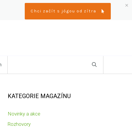
Chci začít s jógou od zítra
n
KATEGORIE MAGAZÍNU
Novinky a akce
Rozhovory