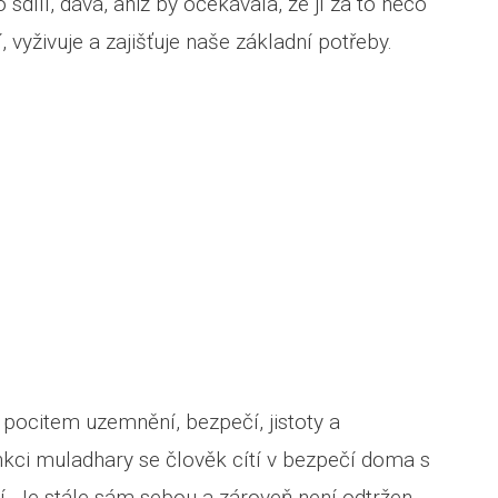
dílí, dává, aniž by očekávala, že jí za to něco
 vyživuje a zajišťuje naše základní potřeby.
 pocitem uzemnění, bezpečí, jistoty a
kci muladhary se člověk cítí v bezpečí doma s
edí. Je stále sám sebou a zároveň není odtržen