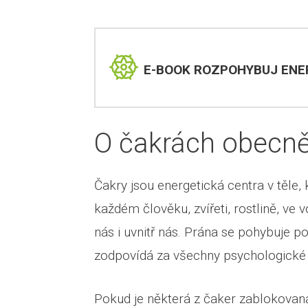
E-BOOK ROZPOHYBUJ ENER
O čakrách obecn
Čakry jsou energetická centra v těle,
každém člověku, zvířeti, rostlině, ve
nás i uvnitř nás. Prána se pohybuje p
zodpovídá za všechny psychologické a
Pokud je některá z čaker zablokovaná