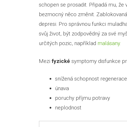
schopen se prosadit. Připadá mu, že vš
bezmocný něco změnit. Zablokovaná 
depresi. Pro správnou funkci muladhar
svůj život, být zodpovědný za své myš
určitých pozic, například
malásany.
Mezi
fyzické
symptomy disfunkce prv
snížená schopnost regenerace
únava
poruchy příjmu potravy
neplodnost