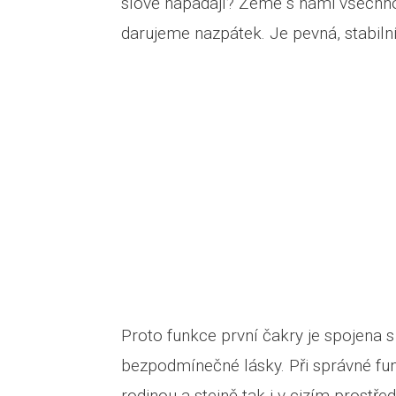
slově napadají? Země s námi všechno s
darujeme nazpátek. Je pevná, stabilní,
Proto funkce první čakry je spojena s
bezpodmínečné lásky. Při správné fun
rodinou a stejně tak i v cizím prostř