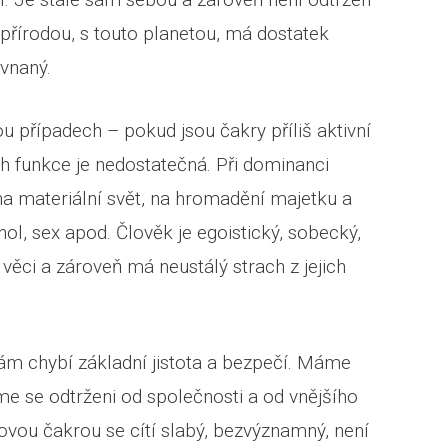
s přírodou, s touto planetou, má dostatek
ovnaný.
 případech – pokud jsou čakry příliš aktivní
h funkce je nedostatečná. Při dominanci
na materiální svět, na hromadění majetku a
hol, sex apod. Člověk je egoistický, sobecký,
 věci a zároveň má neustálý strach z jejich
nám chybí základní jistota a bezpečí. Máme
me se odtrženi od společnosti a od vnějšího
vou čakrou se cítí slabý, bezvýznamný, není