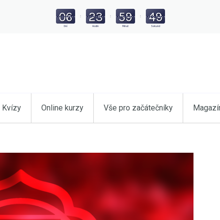
06
23
59
48
:
:
:
Dní
Hodin
Minut
Sekund
Kvízy
Online kurzy
Vše pro začátečníky
Magazí