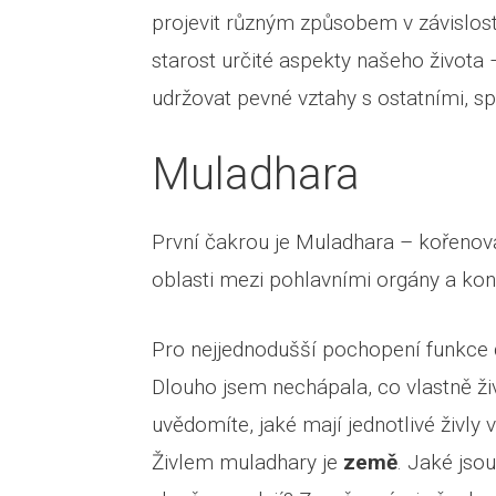
projevit různým způsobem v závislosti
starost určité aspekty našeho života –
udržovat pevné vztahy s ostatními, spi
Muladhara
První čakrou je Muladhara – kořenov
oblasti mezi pohlavními orgány a ko
Pro nejjednodušší pochopení funkce čak
Dlouho jsem nechápala, co vlastně živl
uvědomíte, jaké mají jednotlivé živly 
Živlem muladhary je
země
. Jaké jso