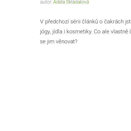
autor:
Adéla Skládalová
V předchozí sérii článků o čakrách js
jógy, jídla i kosmetiky. Co ale vlastně
se jim věnovat?