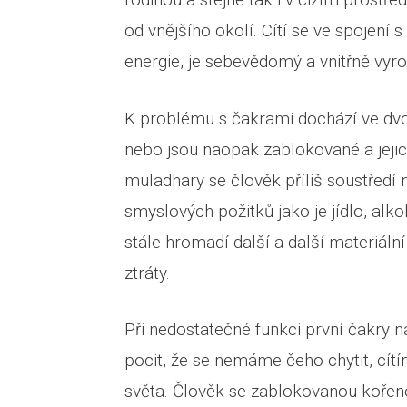
od vnějšího okolí. Cítí se ve spojení 
energie, je sebevědomý a vnitřně vyr
K problému s čakrami dochází ve dvou
nebo jsou naopak zablokované a jejic
muladhary se člověk příliš soustředí 
smyslových požitků jako je jídlo, alko
stále hromadí další a další materiální
ztráty.
Při nedostatečné funkci první čakry 
pocit, že se nemáme čeho chytit, cítí
světa. Člověk se zablokovanou kořeno