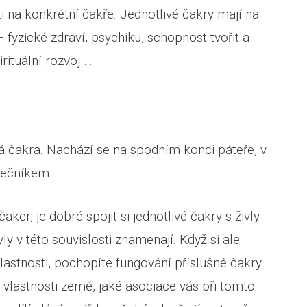
 na konkrétní čakře. Jednotlivé čakry mají na
 fyzické zdraví, psychiku, schopnost tvořit a
rituální rozvoj …
á čakra. Nachází se na spodním konci páteře, v
nečníkem.
er, je dobré spojit si jednotlivé čakry s živly.
y v této souvislosti znamenají. Když si ale
vlastnosti, pochopíte fungování příslušné čakry.
u vlastnosti země, jaké asociace vás při tomto