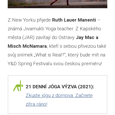
Z New Yorku přijede
Ruth Lauer Manenti
–
známá Jivamukti Yoga teacher. Z Kapského
města (JAR) zavítají do Ostravy
Jay Mac a
Misch McNamara
, kteří s sebou přivezou také
svůj snímek „What is Real?“, který bude mít na
Y&D Spring Festivalu svou českou premiéru!
21 DENNÍ JÓGA VÝZVA (2021):
Zkuste jógu z domova. Začnete
zítra ráno!