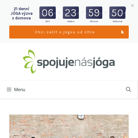
21 denní
06
23
59
49
:
:
:
JÓGA výzva
z domova
Dní
Hodin
Minut
Sekund
Chci začít s jógou od zítra
Menu