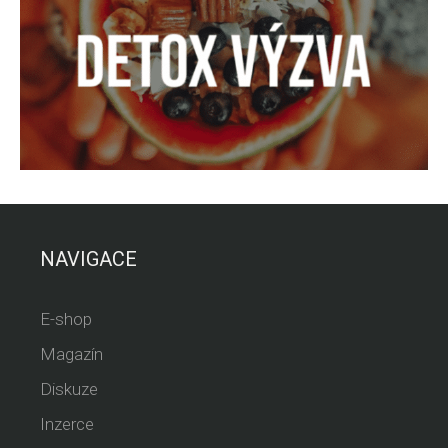
NAVIGACE
E-shop
Magazín
Diskuze
Inzerce