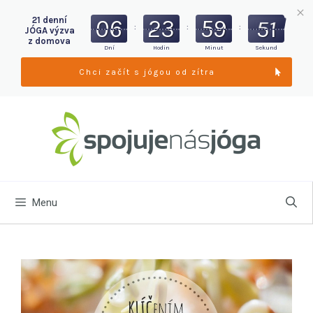
06
23
59
49
21 denní
:
:
:
JÓGA výzva
z domova
Dní
Hodin
Minut
Sekund
Chci začít s jógou od zítra
Menu