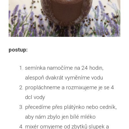
postup:
semínka namočíme na 24 hodin,
alespoň dvakrát vyměníme vodu
propláchneme a rozmixujeme je se 4
dcl vody
přecedíme přes plátýnko nebo cedník,
aby nám zbylo jen bílé mléko
mixér omyjeme od zbytků slupek a