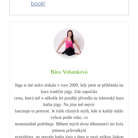
book!
Bára Vohanková
Jóga si mé srdce získala v roce 2009, kdy jsem se přihlásila na
kurz tradiční jógy. Zde započala
cesta, která mě o několik let později přivedla na lektorský kurz
hatha jógy. Na józe mě nejvíc
fascinuje ta pestrost. Je tolik různých stylů, kde si každý může
vybrat podle toho, co
momentálně potřebuje. Během mých dvou těhotenství mi byla
jemnou průvodkyní
gravidjóga, po porodu hatha jóga a dnes je moji velkou láskou