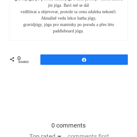
jin jóga. Baví mě se dál
vzdělávat a objevovat, protože ta cesta zdaleka nekončí.
Aktuálně vedu lekce hatha jógy,
gravidjógy, jógu pro maminky po porodu a přes léto
paddleboard jógu.
0
Share
SHARES
0 comments
Top rated
comments first