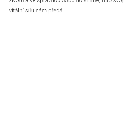
životu a ve správnou dobu ho sníme, tuto svoji
vitální sílu nám předá.