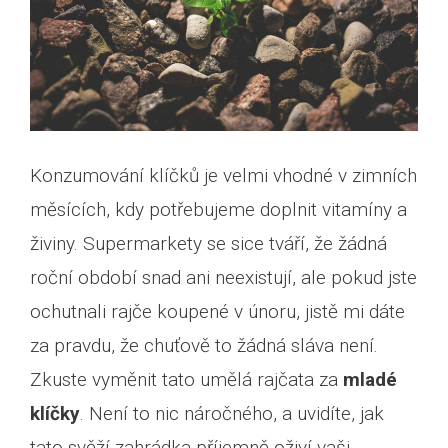
Konzumování klíčků je velmi vhodné v zimních
měsících, kdy potřebujeme doplnit vitamíny a
živiny. Supermarkety se sice tváří, že žádná
roční období snad ani neexistují, ale pokud jste
ochutnali rajče koupené v únoru, jistě mi dáte
za pravdu, že chuťově to žádná sláva není.
Zkuste vyměnit tato umělá rajčata za
mladé
klíčky
. Není to nic náročného, a uvidíte, jak
tato svěží zahrádka příjemně oživí vaši