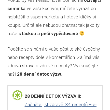
Pokud by vás nefascinoval pohled na
ožívající
semínka
ve vaší kuchyni, můžete vyrazit do
nejbližšího supermarketu a hotové klíčky si
koupit. Určitě ale nebudou chutnat tak jako ty
naše
s láskou a péčí vypěstované
Podělte se s námi o vaše pěstitelské úspěchy
nebo recepty dole v komentářích. Zajímá vás
zdravá strava a zdravé recepty? Vyzkoušejte
naši
28 denní detox výzvu
.
28 DENNÍ DETOX VÝZVA II:
Začněte jíst zdravě. 84 receptů + e-