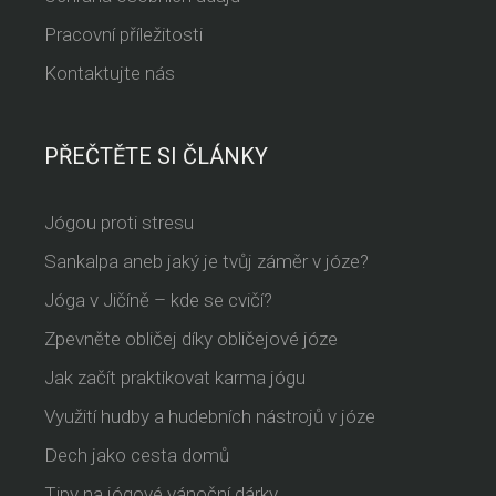
Pracovní příležitosti
Kontaktujte nás
PŘEČTĚTE SI ČLÁNKY
Jógou proti stresu
Sankalpa aneb jaký je tvůj záměr v józe?
Jóga v Jičíně – kde se cvičí?
Zpevněte obličej díky obličejové józe
Jak začít praktikovat karma jógu
Využití hudby a hudebních nástrojů v józe
Dech jako cesta domů
Tipy na jógové vánoční dárky