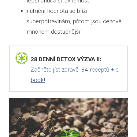
lepší chuť a stravitelnost
nutriční hodnota se blíží
superpotravinám, přitom jsou cenově
mnohem dostupnější
28 DENNÍ DETOX VÝZVA II:
Začněte jíst zdravě. 84 receptů + e-
book!