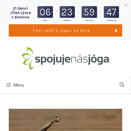
21 denní
06
23
59
46
:
:
:
JÓGA výzva
z domova
Dní
Hodin
Minut
Sekund
Chci začít s jógou od zítra
Menu