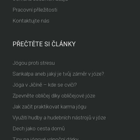
Pracovní příležitosti
Kontaktujte nás
PŘEČTĚTE SI ČLÁNKY
Jógou proti stresu
Sankalpa aneb jaký je tvůj záměr v józe?
Jóga v Jičíně – kde se cvičí?
Zpevněte obličej díky obličejové józe
Jak začít praktikovat karma jógu
Využití hudby a hudebních nástrojů v józe
Dech jako cesta domů
Tipy na jógové vánoční dárky