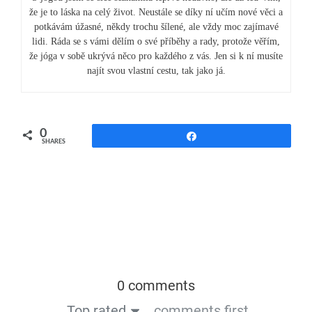
že je to láska na celý život. Neustále se díky ní učím nové věci a
potkávám úžasné, někdy trochu šílené, ale vždy moc zajímavé
lidi. Ráda se s vámi dělím o své příběhy a rady, protože věřím,
že jóga v sobě ukrývá něco pro každého z vás. Jen si k ní musíte
najít svou vlastní cestu, tak jako já.
0
Share
SHARES
0 comments
Top rated
comments first