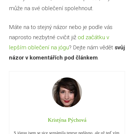
může na své oblečení spolehnout.
Máte na to stejný názor nebo je podle vás
naprosto nezbytné cvičit již
od začátku v
lepším oblečení na jógu
? Dejte nám vědět
svůj
názor v komentářích pod článkem
.
Kristýna Pýchová
S jógou jsem se sice seznámila teprve nedávno, ale už teď vím,