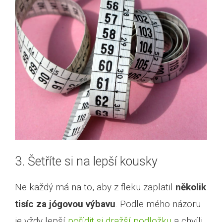
3. Šetříte si na lepší kousky
Ne každý má na to, aby z fleku zaplatil
několik
tisíc za jógovou výbavu
. Podle mého názoru
je vždy lepší
pořídit si dražší podložku
a chvíli