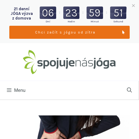
21 denní
06
23
59
49
:
:
:
JÓGA výzva
z domova
Dní
Hodin
Minut
Sekund
Chci začít s jógou od zítra
Menu