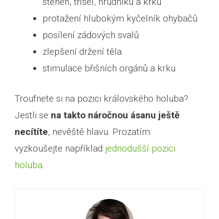
stehen, třísel, hrudníku a krku
protažení hlubokým kyčelník ohybačů
posílení zádových svalů
zlepšení držení těla
stimulace břišních orgánů a krku
Troufnete si na pozici královského holuba?
Jestli se
na takto náročnou ásanu ještě
necítíte
, nevěště hlavu. Prozatím
vyzkoušejte například
jednodušší pozici
holuba
.