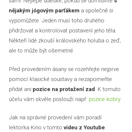
sami. Nejlépe uděláte, pokud se domluvíte
s
nějakým jógovým parťákem
a společně si
vypomůžete. Jeden musí toho druhého
přidržovat a kontrolovat postavení jeho těla.
Někteří lidé zkouší královského holuba o zeď,
ale to může být ošemetné.
Před provedením ásany se rozehřejte nejprve
pomocí klasické soustavy a nezapomeňte
přidat ani
pozice na protažení zad
. K tomuto
účelu vám skvěle poslouží např.
pozice kobry
.
Jak na správné provedení vám poradí
lektorka Kino v tomto
videu z Youtube
: