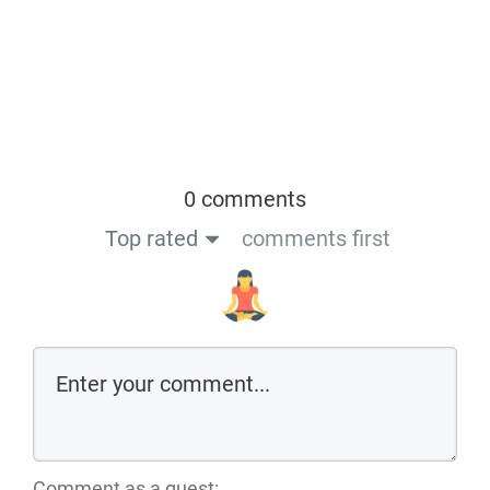
0 comments
Top rated
comments first
Comment as a guest: