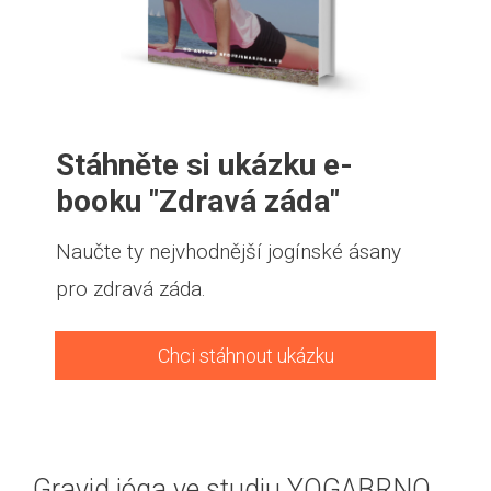
Stáhněte si ukázku e-
booku "Zdravá záda"
Naučte ty nejvhodnější jogínské ásany
pro zdravá záda.
Chci stáhnout ukázku
Gravid jóga ve studiu YOGABRNO