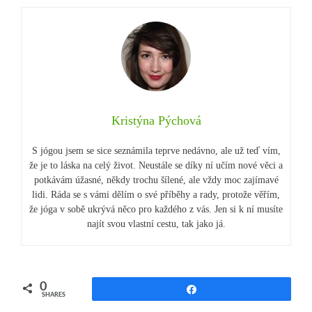
Kristýna Pýchová
S jógou jsem se sice seznámila teprve nedávno, ale už teď vím,
že je to láska na celý život. Neustále se díky ní učím nové věci a
potkávám úžasné, někdy trochu šílené, ale vždy moc zajímavé
lidi. Ráda se s vámi dělím o své příběhy a rady, protože věřím,
že jóga v sobě ukrývá něco pro každého z vás. Jen si k ní musíte
najít svou vlastní cestu, tak jako já.
0
Share
SHARES