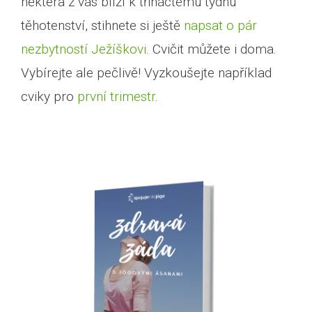
některá z vás blíží k třináctému týdnu
těhotenství, stihnete si ještě
napsat o pár
nezbytností Ježíškovi
. Cvičit můžete i doma.
Vybírejte ale pečlivě! Vyzkoušejte například
cviky pro
první trimestr
.