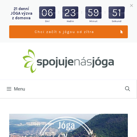
21 denní
06
23
59
49
:
:
:
JÓGA výzva
z domova
Dní
Hodin
Minut
Sekund
Chci začít s jógou od zítra
Menu