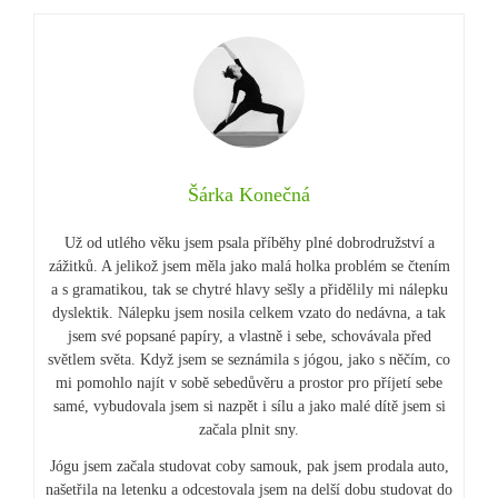
Šárka Konečná
Už od utlého věku jsem psala příběhy plné dobrodružství a
zážitků. A jelikož jsem měla jako malá holka problém se čtením
a s gramatikou, tak se chytré hlavy sešly a přidělily mi nálepku
dyslektik. Nálepku jsem nosila celkem vzato do nedávna, a tak
jsem své popsané papíry, a vlastně i sebe, schovávala před
světlem světa. Když jsem se seznámila s jógou, jako s něčím, co
mi pomohlo najít v sobě sebedůvěru a prostor pro příjetí sebe
samé, vybudovala jsem si nazpět i sílu a jako malé dítě jsem si
začala plnit sny.
Jógu jsem začala studovat coby samouk, pak jsem prodala auto,
našetřila na letenku a odcestovala jsem na delší dobu studovat do