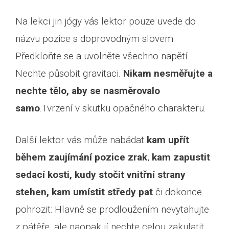
Na lekci jin jógy vás lektor pouze uvede do
názvu pozice s doprovodným slovem:
Předkloňte se a uvolněte všechno napětí.
Nechte působit gravitaci.
Nikam nesměřujte a
nechte tělo, aby se nasměrovalo
samo
.Tvrzení v skutku opačného charakteru.
Další lektor vás může nabádat
kam upřít
během zaujímání pozice zrak
,
kam zapustit
sedací kosti, kudy stočit vnitřní strany
stehen, kam umístit středy pat
či dokonce
pohrozit: Hlavně se prodloužením nevytahujte
z pátěře, ale naopak jí nechte celou zakulatit.