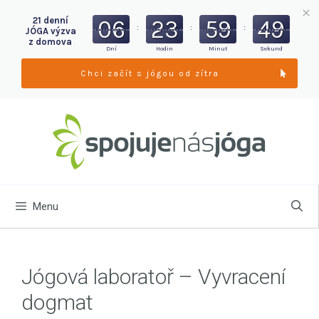
06
23
59
48
21 denní
:
:
:
JÓGA výzva
z domova
Dní
Hodin
Minut
Sekund
Chci začít s jógou od zítra
Menu
Jógová laboratoř – Vyvracení
dogmat