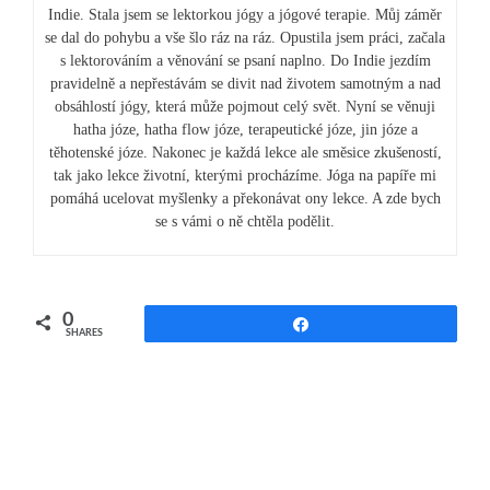
Indie. Stala jsem se lektorkou jógy a jógové terapie. Můj záměr
se dal do pohybu a vše šlo ráz na ráz. Opustila jsem práci, začala
s lektorováním a věnování se psaní naplno. Do Indie jezdím
pravidelně a nepřestávám se divit nad životem samotným a nad
obsáhlostí jógy, která může pojmout celý svět. Nyní se věnuji
hatha józe, hatha flow józe, terapeutické józe, jin józe a
těhotenské józe. Nakonec je každá lekce ale směsice zkušeností,
tak jako lekce životní, kterými procházíme. Jóga na papíře mi
pomáhá ucelovat myšlenky a překonávat ony lekce. A zde bych
se s vámi o ně chtěla podělit.
0
Share
SHARES