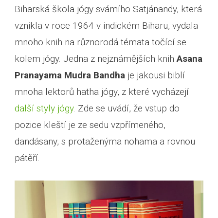
Biharská škola jógy svámího Satjánandy, která
vznikla v roce 1964 v indickém Biharu, vydala
mnoho knih na různorodá témata točící se
kolem jógy. Jedna z nejznámějších knih
Asana
Pranayama Mudra Bandha
je jakousi biblí
mnoha lektorů hatha jógy, z které vycházejí
další styly jógy
. Zde se uvádí, že vstup do
pozice kleští je ze sedu vzpřímeného,
dandásany, s protaženýma nohama a rovnou
pátěří.