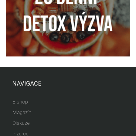
NAVIGACE
E-shop
Magazín
Diskuze
Inzerce