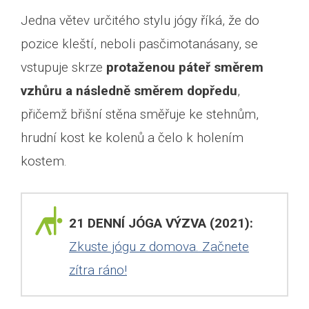
Jedna větev určitého stylu jógy říká, že do
pozice kleští, neboli pasčimotanásany, se
vstupuje skrze
protaženou páteř směrem
vzhůru a následně směrem dopředu
,
přičemž břišní stěna směřuje ke stehnům,
hrudní kost ke kolenů a čelo k holením
kostem.
21 DENNÍ JÓGA VÝZVA (2021):
Zkuste jógu z domova. Začnete
zítra ráno!