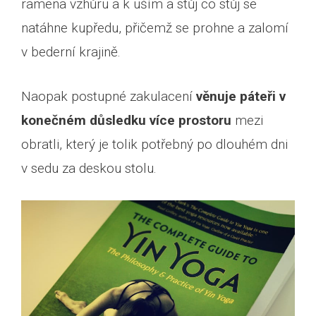
ramena vzhůru a k uším a stůj co stůj se
natáhne kupředu, přičemž se prohne a zalomí
v bederní krajině.
Naopak postupné zakulacení
věnuje páteři v
konečném důsledku více prostoru
mezi
obratli, který je tolik potřebný po dlouhém dni
v sedu za deskou stolu.