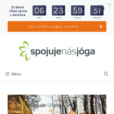
21 denní
06
23
59
50
:
:
:
JÓGA výzva
z domova
Dní
Hodin
Minut
Sekund
Chci začít s jógou od zítra
Menu