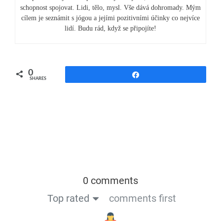
schopnost spojovat. Lidi, tělo, mysl. Vše dává dohromady. Mým
cílem je seznámit s jógou a jejími pozitivními účinky co nejvíce
lidí. Budu rád, když se připojíte!
0
Share
SHARES
0 comments
Top rated
comments first