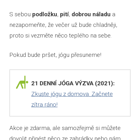
S sebou
podložku
,
pití
,
dobrou náladu
a
nezapomeňte, že večer už bude chladněji,
proto si vezměte něco teplého na sebe.
Pokud bude pršet, jógu přesuneme!
21 DENNÍ JÓGA VÝZVA (2021):
Zkuste jógu z domova. Začnete
zítra ráno!
Akce je zdarma, ale samozřejmě si můžete
dovolit přinést něco ze zahrádky nebo nám