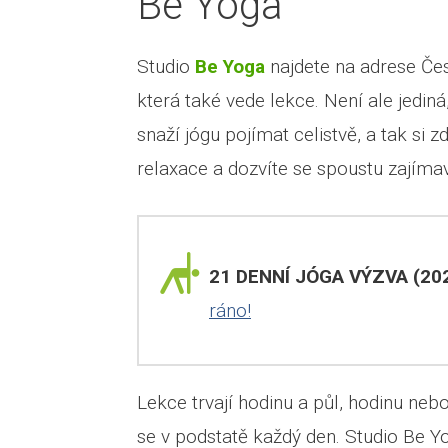
Be Yoga
Studio
Be Yoga
najdete na adrese Če
která také vede lekce. Není ale jediná
snaží jógu pojímat celistvě, a tak si z
relaxace a dozvíte se spoustu zajímavo
21 DENNÍ JÓGA VÝZVA (202
ráno!
Lekce trvají hodinu a půl, hodinu nebo 
se v podstatě každý den. Studio Be Y