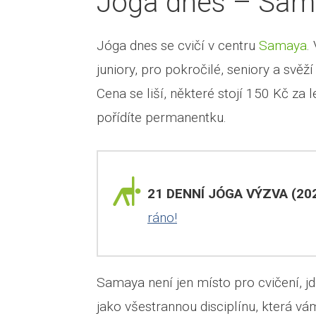
Jóga dnes – Sam
Jóga dnes se cvičí v centru
Samaya
.
juniory, pro pokročilé, seniory a svěž
Cena se liší, některé stojí 150 Kč za l
pořídíte permanentku.
21 DENNÍ JÓGA VÝZVA (202
ráno!
Samaya není jen místo pro cvičení, jd
jako všestrannou disciplínu, která vá