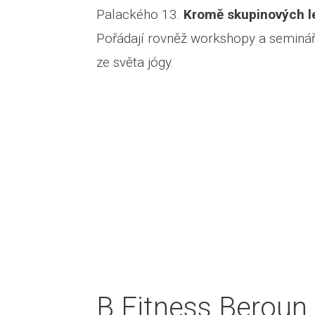
Palackého 13.
Kromě skupinových l
Pořádají rovněž workshopy a seminá
ze světa jógy.
B Fitness Beroun 