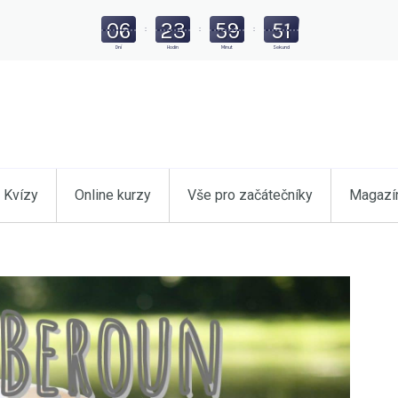
06
23
59
49
:
:
:
Dní
Hodin
Minut
Sekund
Kvízy
Online kurzy
Vše pro začátečníky
Magazí