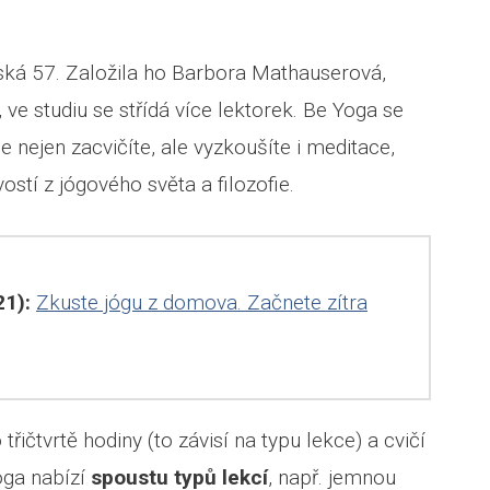
ská 57. Založila ho Barbora Mathauserová,
, ve studiu se střídá více lektorek. Be Yoga se
de nejen zacvičíte, ale vyzkoušíte i meditace,
stí z jógového světa a filozofie.
1):
Zkuste jógu z domova. Začnete zítra
třičtvrtě hodiny (to závisí na typu lekce) a cvičí
oga nabízí
spoustu typů lekcí
, např. jemnou