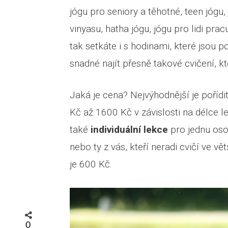
jógu pro seniory a těhotné, teen jógu
vinyasu, hatha jógu, jógu pro lidi prac
tak setkáte i s hodinami, které jsou
snadné najít přesně takové cvičení, 
Jaká je cena? Nejvýhodnější je poříd
Kč až 1600 Kč v závislosti na délce le
také
individuální lekce
pro jednu oso
nebo ty z vás, kteří neradi cvičí ve vě
je 600 Kč.
0