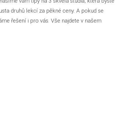
inášíme vám tipy na 3 skvělá studia, která byste
sta druhů lekcí za pěkné ceny. A pokud se
máme řešení i pro vás. Vše najdete v našem