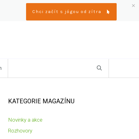
Chci začít s jógou od zítra
n
KATEGORIE MAGAZÍNU
Novinky a akce
Rozhovory