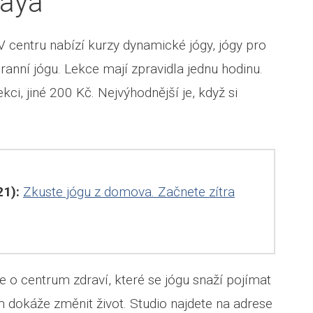
aya
 V centru nabízí kurzy dynamické jógy, jógy pro
í ranní jógu. Lekce mají zpravidla jednu hodinu.
ekci, jiné 200 Kč. Nejvýhodnější je, když si
1):
Zkuste jógu z domova. Začnete zítra
e o centrum zdraví, které se jógu snaží pojímat
m dokáže změnit život. Studio najdete na adrese