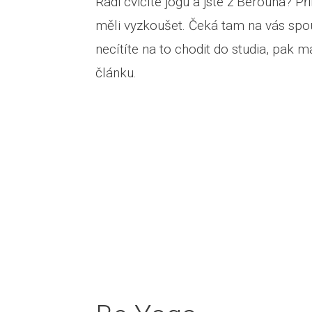
Rádi cvičíte jógu a jste z Berouna? Př
měli vyzkoušet. Čeká tam na vás spou
necítíte na to chodit do studia, pak 
článku.