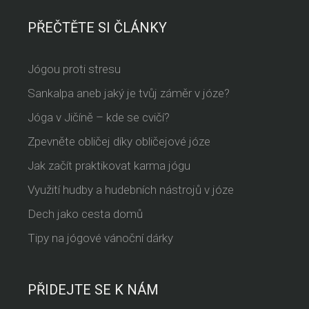
PŘEČTĚTE SI ČLÁNKY
Jógou proti stresu
Sankalpa aneb jaký je tvůj záměr v józe?
Jóga v Jičíně – kde se cvičí?
Zpevněte obličej díky obličejové józe
Jak začít praktikovat karma jógu
Využití hudby a hudebních nástrojů v józe
Dech jako cesta domů
Tipy na jógové vánoční dárky
PŘIDEJTE SE K NÁM