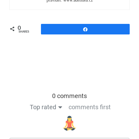
0
Share
SHARES
0 comments
Top rated
comments first