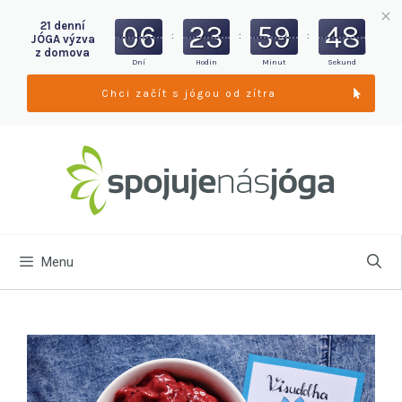
21 denní
06
23
59
47
:
:
:
JÓGA výzva
z domova
Dní
Hodin
Minut
Sekund
Chci začít s jógou od zítra
Menu