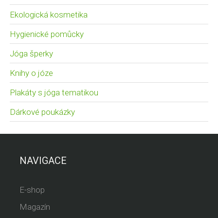
Ekologická kosmetika
Hygienické pomůcky
Jóga šperky
Knihy o józe
Plakáty s jóga tematikou
Dárkové poukázky
NAVIGACE
E-shop
Magazín