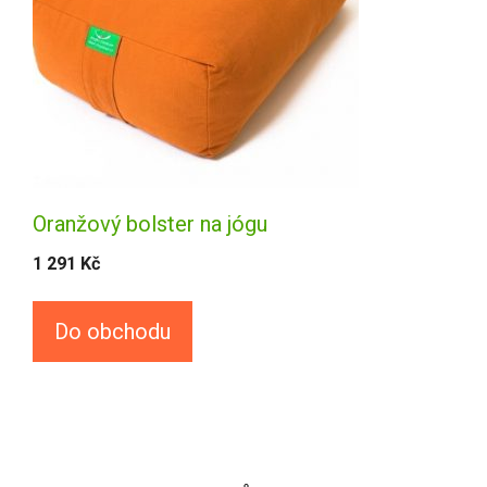
Oranžový bolster na jógu
1 291
Kč
Do obchodu