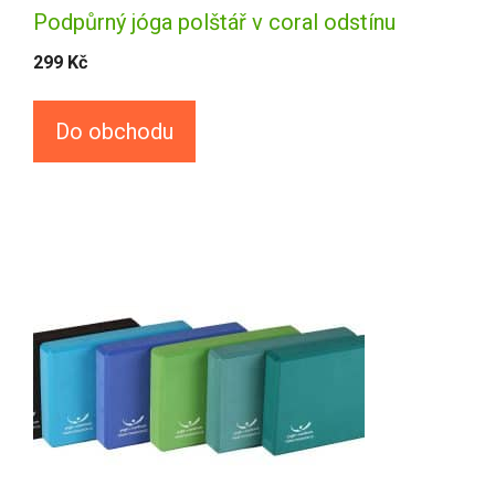
Podpůrný jóga polštář v coral odstínu
299
Kč
Do obchodu