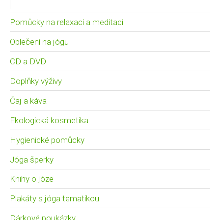
Pomůcky na relaxaci a meditaci
Oblečení na jógu
CD a DVD
Doplňky výživy
Čaj a káva
Ekologická kosmetika
Hygienické pomůcky
Jóga šperky
Knihy o józe
Plakáty s jóga tematikou
Dárkové poukázky