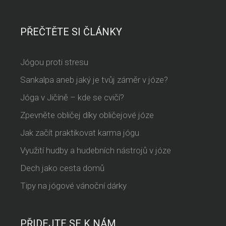
PŘEČTĚTE SI ČLÁNKY
Jógou proti stresu
Sankalpa aneb jaký je tvůj záměr v józe?
Jóga v Jičíně – kde se cvičí?
Zpevněte obličej díky obličejové józe
Jak začít praktikovat karma jógu
Využití hudby a hudebních nástrojů v józe
Dech jako cesta domů
Tipy na jógové vánoční dárky
PŘIDEJTE SE K NÁM