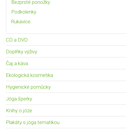
Bezprsté ponožky
Podkolenky
Rukavice
CD a DVD
Doplňky výživy
Čaj a káva
Ekologická kosmetika
Hygienické pomůcky
Jóga šperky
Knihy o józe
Plakáty s jóga tematikou