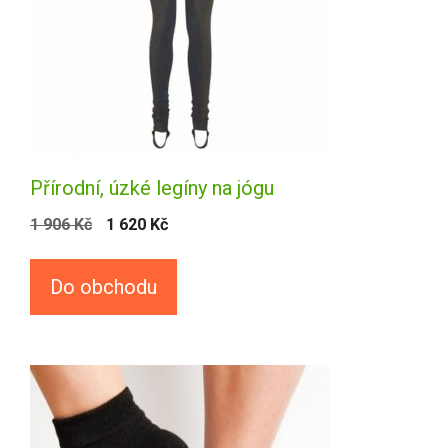
Přírodní, úzké legíny na jógu
1 906
Kč
1 620
Kč
Do obchodu