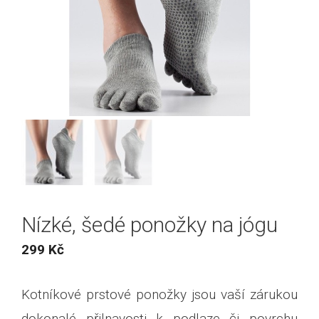
Nízké, šedé ponožky na jógu
299
Kč
Kotníkové prstové ponožky jsou vaší zárukou
dokonalé přilnavosti k podlaze či povrchu