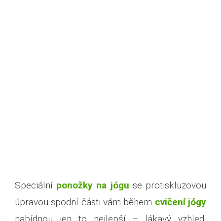
Speciální
ponožky na jógu
se protiskluzovou
úpravou spodní části vám během
cvičení jógy
nabídnou jen to nejlepší – lákavý vzhled,