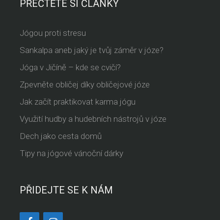
PŘEČTĚTE SI ČLÁNKY
Jógou proti stresu
Sankalpa aneb jaký je tvůj záměr v józe?
Jóga v Jičíně – kde se cvičí?
Zpevněte obličej díky obličejové józe
Jak začít praktikovat karma jógu
Využití hudby a hudebních nástrojů v józe
Dech jako cesta domů
Tipy na jógové vánoční dárky
PŘIDEJTE SE K NÁM