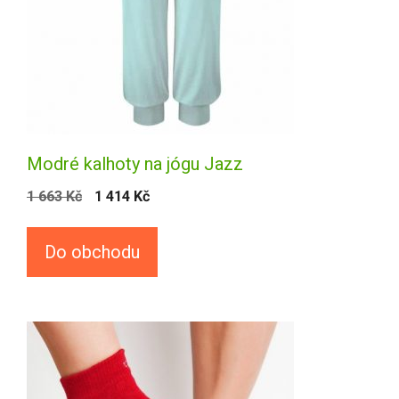
Modré kalhoty na jógu Jazz
1 663
Kč
1 414
Kč
Do obchodu