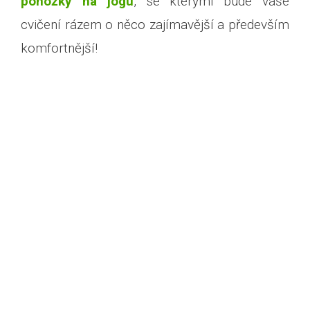
ponožky na jógu
, se kterými bude vaše
cvičení rázem o něco zajímavější a především
komfortnější!