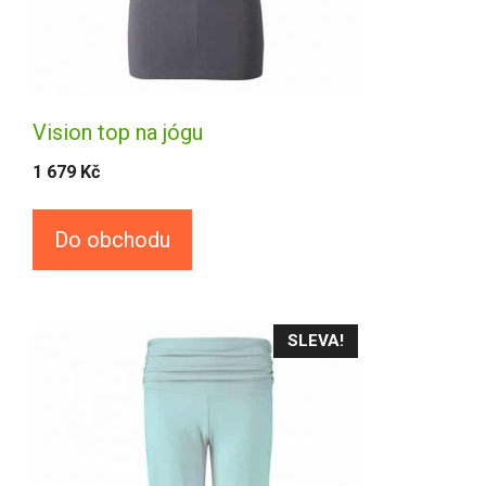
Vision top na jógu
1 679
Kč
Do obchodu
SLEVA!