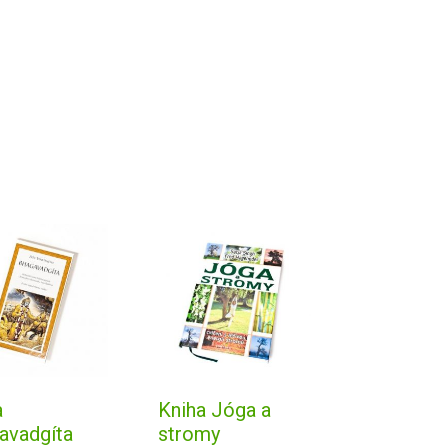
a
Kniha Jóga a
avadgíta
stromy