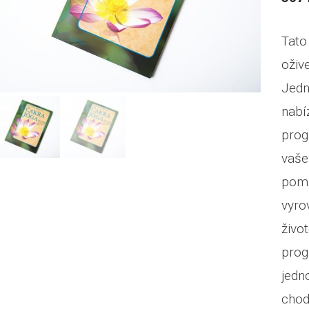
Tato
oživ
Jed
nab
prog
vaše
pom
vyr
živo
prog
jed
chod