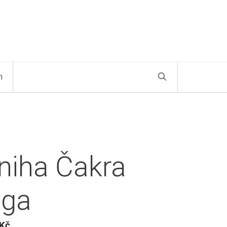
n
niha Čakra
óga
Kč