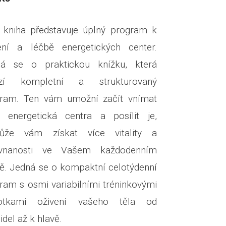
 kniha představuje úplný program k
ení a léčbě energetických center.
ná se o praktickou knížku, která
ízí kompletní a strukturovaný
ram. Ten vám umožní začít vnímat
 energetická centra a posílit je,
ůže vám získat více vitality a
ovnanosti ve Vašem každodenním
tě. Jedná se o kompaktní celotýdenní
ram s osmi variabilními tréninkovými
notkami oživení vašeho těla od
idel až k hlavě.