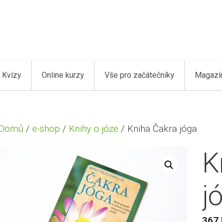
Kvízy
Online kurzy
Vše pro začátečníky
Magazí
Domů
/
e-shop
/
Knihy o józe
/ Kniha Čakra jóga
K
j
367