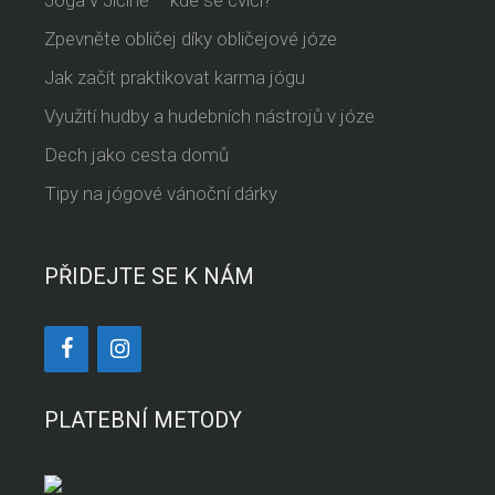
Jóga v Jičíně – kde se cvičí?
Zpevněte obličej díky obličejové józe
Jak začít praktikovat karma jógu
Využití hudby a hudebních nástrojů v józe
Dech jako cesta domů
Tipy na jógové vánoční dárky
PŘIDEJTE SE K NÁM
PLATEBNÍ METODY