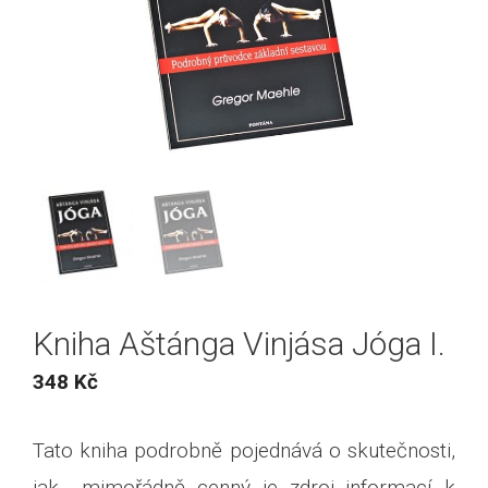
Kniha Aštánga Vinjása Jóga I.
348
Kč
Tato kniha podrobně pojednává o skutečnosti,
jak mimořádně cenný je zdroj informací k