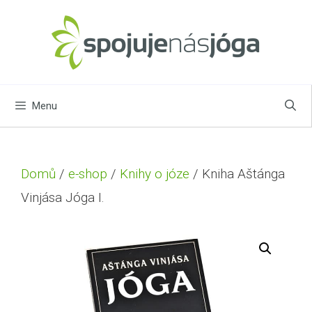
Menu
Domů
/
e-shop
/
Knihy o józe
/ Kniha Aštánga
Vinjása Jóga I.