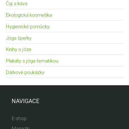
Čaj a káva
Ekologická kosmetika
Hygienické pomůcky
Jóga šperky
Knihy o józe
Plakáty s jóga tematikou
Dárkové poukázky
NAVIGACE
E-shop
Magazín