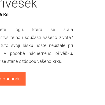
řívěsek
26
Kč
ujete jógu, která se stala
myslitelnou součástí vašeho života?
tuto svojí lásku noste neustále při
ě v podobě nádherného přívěšku,
ý se stane ozdobou vašeho krku.
o obchodu