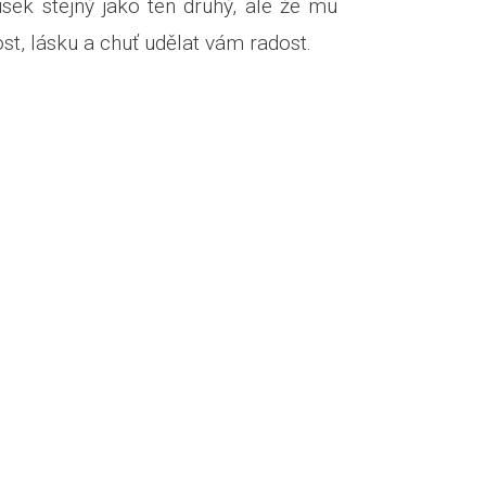
usek stejný jako ten druhý, ale že mu
ost, lásku a chuť udělat vám radost.