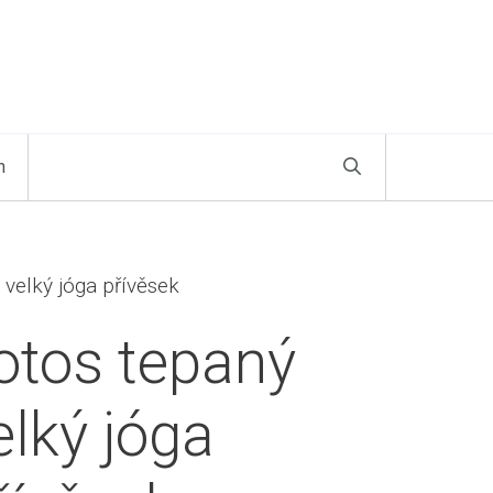
n
 velký jóga přívěsek
otos tepaný
elký jóga