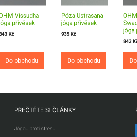
OHM Vissudha
Póza Ustrasana
OH
jóga přívěsek
jóga přívěsek
Swad
jóga 
843
Kč
935
Kč
843
K
Do obchodu
Do obchodu
Do
PŘEČTĚTE SI ČLÁNKY
Jógou proti stresu