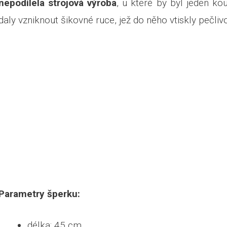
nepodílela strojová výroba
, u které by byl jeden ko
daly vzniknout šikovné ruce, jež do něho vtiskly pečliv
Parametry šperku:
délka: 45 cm