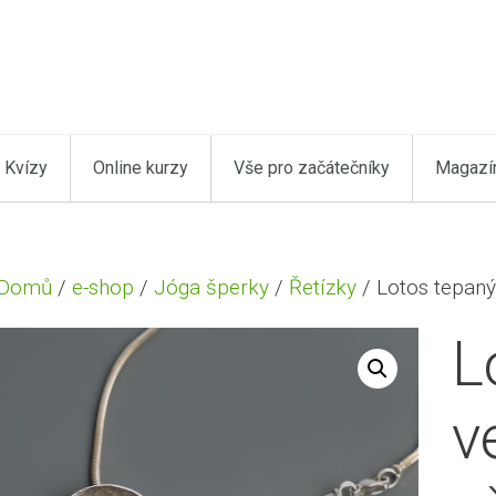
Kvízy
Online kurzy
Vše pro začátečníky
Magazí
Domů
/
e-shop
/
Jóga šperky
/
Řetízky
/ Lotos tepaný
L
v