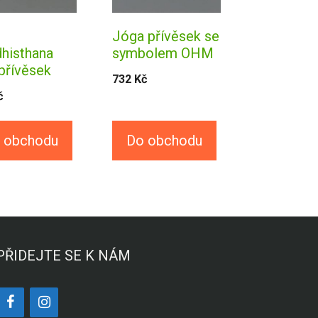
M
Jóga přívěsek se
histhana
symbolem OHM
přívěsek
732
Kč
č
 obchodu
Do obchodu
PŘIDEJTE SE K NÁM