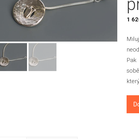
p
1 6
Mil
neod
Pak 
sob
kter
D