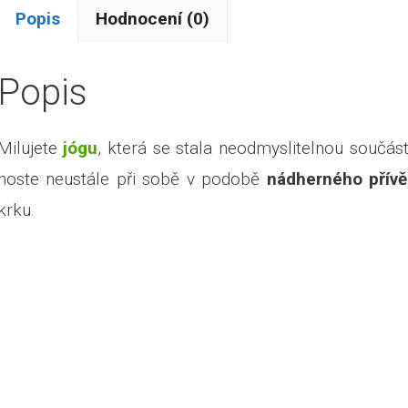
Popis
Hodnocení (0)
Popis
Milujete
jógu
, která se stala neodmyslitelnou součást
noste neustále při sobě v podobě
nádherného přív
krku.