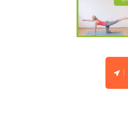
Pomůcky na relaxaci a meditaci
Oblečení na jógu
CD a DVD
Doplňky výživy
Čaj a káva
Ekologická kosmetika
Hygienické pomůcky
Jóga šperky
Náramky
Náušnice
Prstýnky