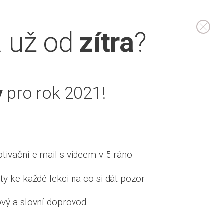
a
už od
zítra
?
n
y
pro rok 2021!
póza Ustrasana
óga šperk
tivační e-mail s videem v 5 ráno
xty ke každé lekci na co si dát pozor
óza
ový a slovní doprovod