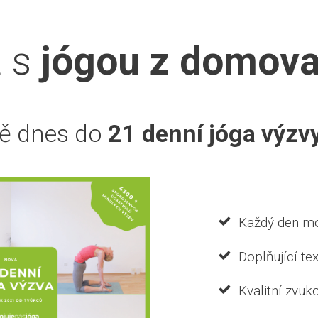
t s
jógou z domov
Kvízy
Online kurzy
Vše pro začátečníky
Magazí
ště dnes do
21 denní jóga výzv
Domů
/
e-shop
/
Jóga šperky
/
Řetízky
/ Jóga šperk 
J
Každý den mo
Doplňující te
p
Kvalitní zvuk