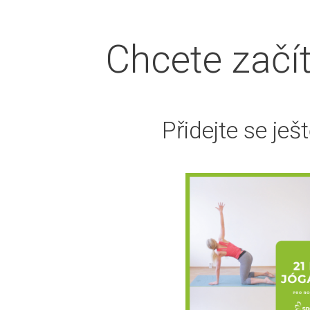
Chcete začí
Naše výzvy
E-shop
E-booky
Přidejte se je
KATEGORIE PRODUKTŮ
Podložky na jógu
Tašky a vaky
Sady na jógu
Pomůcky na jógu