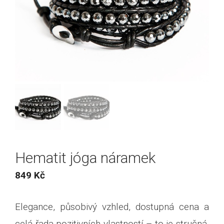
Hematit jóga náramek
849
Kč
Elegance, působivý vzhled, dostupná cena a
celá řada pozitivních vlastností – to je stručná,