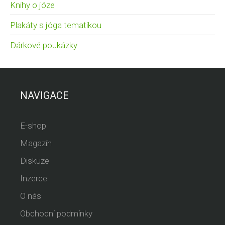
Knihy o józe
Plakáty s jóga tematikou
Dárkové poukázky
NAVIGACE
E-shop
Magazín
Diskuze
Inzerce
O nás
Obchodní podmínky