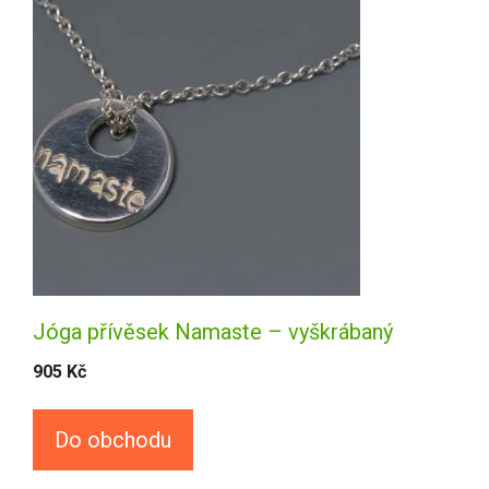
Jóga přívěsek Namaste – vyškrábaný
905
Kč
Do obchodu