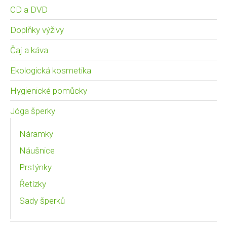
CD a DVD
Doplňky výživy
Čaj a káva
Ekologická kosmetika
Hygienické pomůcky
Jóga šperky
Náramky
Náušnice
Prstýnky
Řetízky
Sady šperků