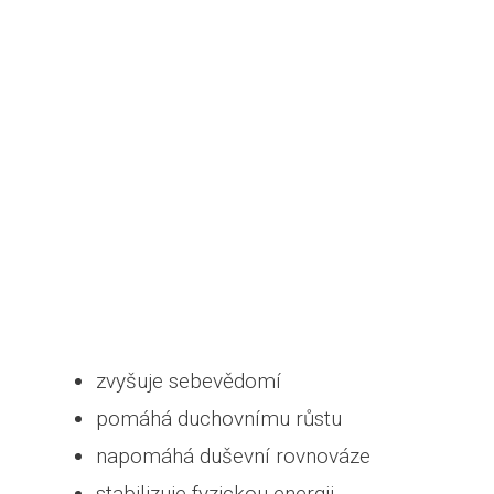
zvyšuje sebevědomí
pomáhá duchovnímu růstu
napomáhá duševní rovnováze
stabilizuje fyzickou energii