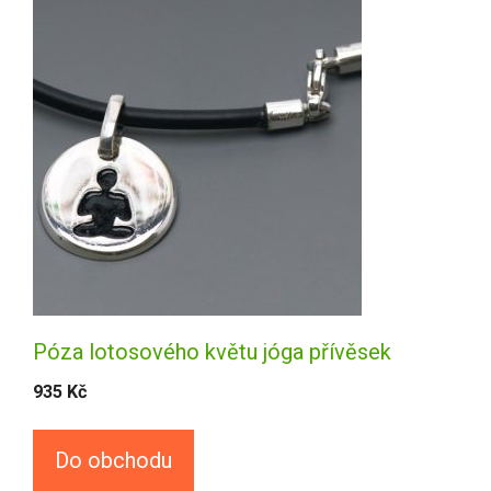
Póza lotosového květu jóga přívěsek
935
Kč
Do obchodu