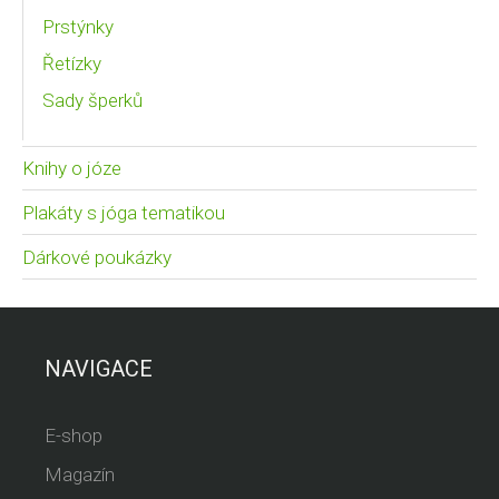
Prstýnky
Řetízky
Sady šperků
Knihy o józe
Plakáty s jóga tematikou
Dárkové poukázky
NAVIGACE
E-shop
Magazín