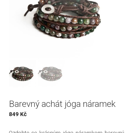
Barevný achát jóga náramek
849
Kč
Ozdobte se krásným jóga náramkem barevný