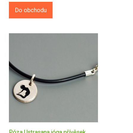
Do obchodu
Póza Ustrasana jóga přívěsek