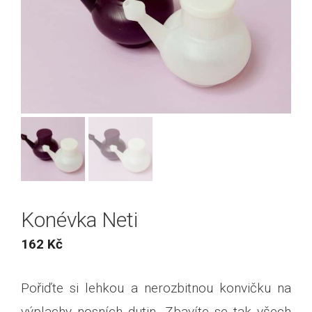
Konévka Neti
162
Kč
Pořiďte si lehkou a nerozbitnou konvičku na
výplachy nosních dutin. Zbavíte se tak všech