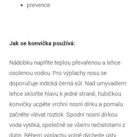
prevence
Jak se konvička používá:
Nádobku naplňte teplou převařenou a lehce
osolenou vodou. Pro výplachy nosu se
doporučuje indická černá sůl. Nad umyvadlem
lehce skloňte hlavu k jedné straně, hubičkou
konvičky ucpěte vrchní nosní dírku a pomalu
začněte vlévat roztok. Spodní nosní dírkou
voda vytéká, společně se všemi nečistotami z
dutin. Během výplachu volně dýchejte ústy.