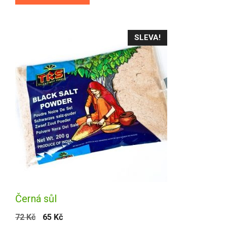
SLEVA!
Černá sůl
72
Kč
65
Kč