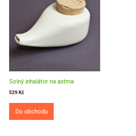
Solný inhalátor na astma
529
Kč
Do obchodu