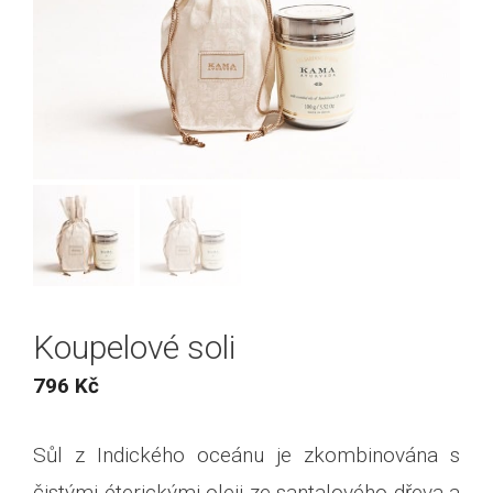
Koupelové soli
796
Kč
Sůl z Indického oceánu je zkombinována s
čistými éterickými oleji ze santalového dřeva a