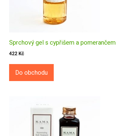
Sprchový gel s cypřišem a pomerančem
422
Kč
Do obchodu