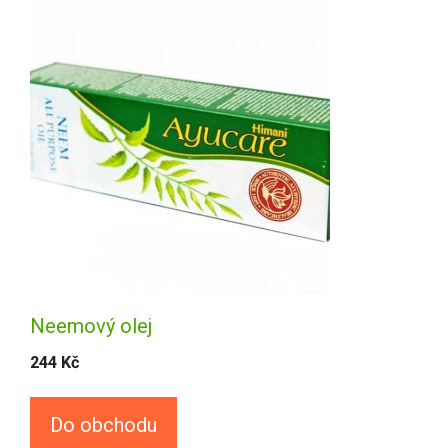
Neemový olej
244
Kč
Do obchodu