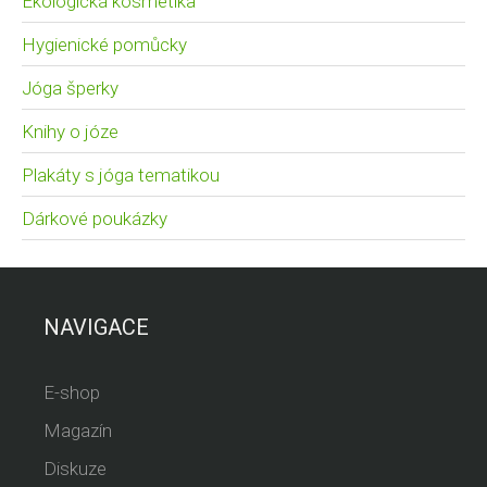
Ekologická kosmetika
Hygienické pomůcky
Jóga šperky
Knihy o józe
Plakáty s jóga tematikou
Dárkové poukázky
NAVIGACE
E-shop
Magazín
Diskuze