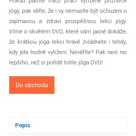
Pokud patříte mezi prací vytížené příznivce
jógy, pak věřte, že i vy nemusíte být ochuzeni o
zajímavou a zdraví prospěšnou lekci jógy.
Víme o skvělém DVD, které vám jasně dokáže,
že krátkou jóga lekci hravě zvládnete i tehdy,
kdy jste hodně vytížení. Nevěříte? Pak není nic
lepšího, než si pořídit tohle jóga DVD!
Do obchodu
Popis