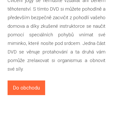
Cvičení jógy se nemusíte vzdávat ani během
těhotenství. S tímto DVD si můžete pohodlně a
především bezpečně zacvičit z pohodlí vašeho
domova a díky zkušené instruktorce se naučit
pomocí speciálních pohybů vnímat své
miminko, které nosíte pod srdcem. Jedna část
DVD se věnuje protahování a ta druhá vám
pomůže zrelaxovat si organismus a obnovit
své síly.
Do obchodu