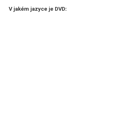
V jakém jazyce je DVD: