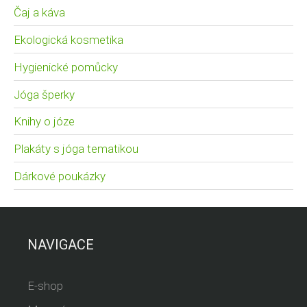
Čaj a káva
Ekologická kosmetika
Hygienické pomůcky
Jóga šperky
Knihy o józe
Plakáty s jóga tematikou
Dárkové poukázky
NAVIGACE
E-shop