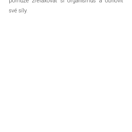
pomůže zrelaxovat si organismus a obnovit
své síly.