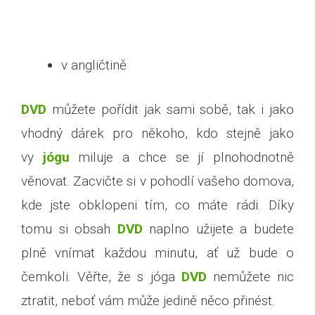
v angličtině
DVD
můžete pořídit jak sami sobě, tak i jako
vhodný dárek pro někoho, kdo stejně jako
vy
jógu
miluje a chce se jí plnohodnotně
věnovat. Zacvičte si v pohodlí vašeho domova,
kde jste obklopeni tím, co máte rádi. Díky
tomu si obsah
DVD
naplno užijete a budete
plně vnímat každou minutu, ať už bude o
čemkoli. Věřte, že s jóga
DVD
nemůžete nic
ztratit, neboť vám může jedině něco přinést.