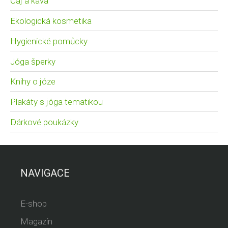
Čaj a káva
Ekologická kosmetika
Hygienické pomůcky
Jóga šperky
Knihy o józe
Plakáty s jóga tematikou
Dárkové poukázky
NAVIGACE
E-shop
Magazín