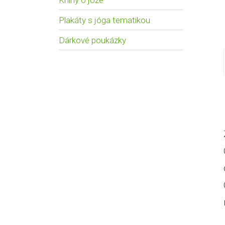
Knihy o józe
Plakáty s jóga tematikou
Dárkové poukázky