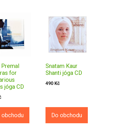
 Premal
Snatam Kaur
ras for
Shanti jóga CD
arious
490
Kč
s jóga CD
č
 obchodu
Do obchodu