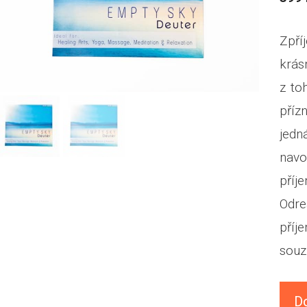
Zpří
krás
z to
příz
jedn
nav
pří
Odr
příj
souz
D