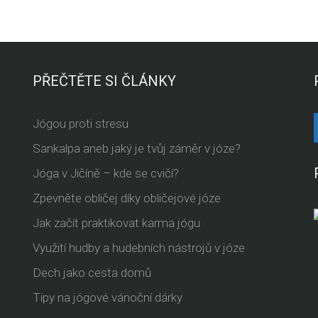
PŘEČTĚTE SI ČLÁNKY
Jógou proti stresu
Sankalpa aneb jaký je tvůj záměr v józe?
Jóga v Jičíně – kde se cvičí?
Zpevněte obličej díky obličejové józe
Jak začít praktikovat karma jógu
Využití hudby a hudebních nástrojů v józe
Dech jako cesta domů
Tipy na jógové vánoční dárky