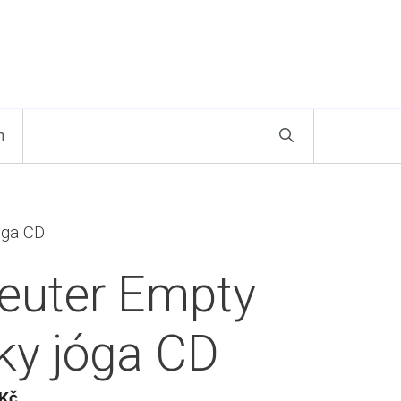
n
óga CD
euter Empty
ky jóga CD
Kč