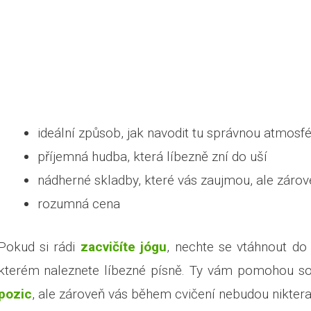
ideální způsob, jak navodit tu správnou atmosf
příjemná hudba, která líbezně zní do uší
nádherné skladby, které vás zaujmou, ale záro
rozumná cena
Pokud si rádi
zacvičíte jógu
, nechte se vtáhnout d
kterém naleznete líbezné písně. Ty vám pomohou sou
pozic
, ale zároveň vás během cvičení nebudou nikterak