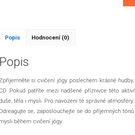
Popis
Hodnocení (0)
Popis
Zpříjemněte si cvičení jógy poslechem krásné hudby,
CD. Pokud patříte mezi nadšené příznivce této aktivit
duše, těla i mysli. Pro navození té správné atmosféry
Odreagujte se, zaposlouchejte se do příjemných tónů 
mysli během cvičení jógy.