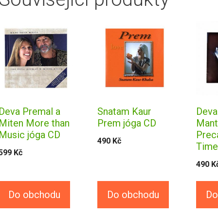
Deva Premal a
Snatam Kaur
Deva
Miten More than
Prem jóga CD
Mant
Music jóga CD
Prec
490
Kč
Time
599
Kč
490
K
Do obchodu
Do obchodu
Do