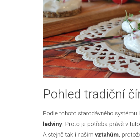
Pohled tradiční č
Podle tohoto starodávného systému lé
ledviny
. Proto je potřeba právě v tu
A stejně tak i našim
vztahům
, protož