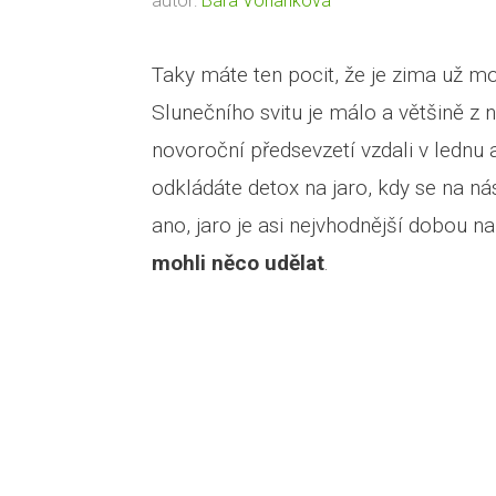
autor:
Bára Vohanková
Taky máte ten pocit, že je zima už m
Slunečního svitu je málo a většině z
novoroční předsevzetí vzdali v ledn
odkládáte detox na jaro, kdy se na ná
ano, jaro je asi nejvhodnější dobou na
mohli něco udělat
.