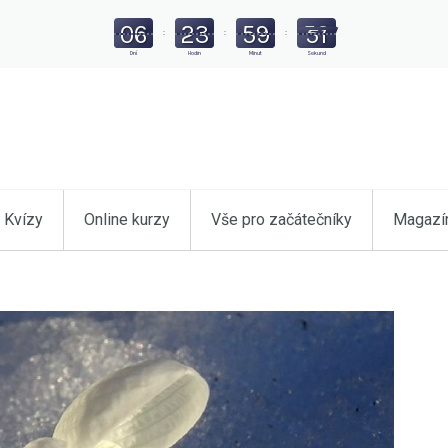
06
23
59
49
:
:
:
Dní
Hodin
Minut
Sekund
Kvízy
Online kurzy
Vše pro začátečníky
Magazí