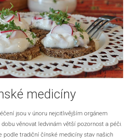
ínské medicíny
čení jsou v únoru nejcitlivějším orgánem
to dobu věnovat ledvinám větší pozornost a péči.
e podle tradiční čínské medicíny stav našich