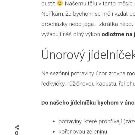
pustit
Našemu tělu v tento měsíc 
Neříkám, že bychom se měli vzdát po
procházky nebo jóga… zkrátka něco, u
vyžadují náš plný výkon
odložme na j
Únorový jídelníče
Na sezónní potraviny únor zrovna moc
ředkvičky, růžičkovou kapustu, řeřich
Do našeho jídelníčku bychom v únor
potraviny, které prohřívají (zázvo
kořenovou zeleninu
0