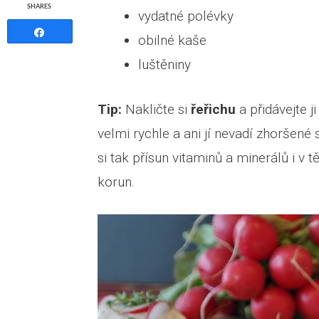
SHARES
vydatné polévky
Share
obilné kaše
luštěniny
Tip:
Nakličte si
řeřichu
a přidávejte j
velmi rychle a ani jí nevadí zhoršené
si tak přísun vitaminů a minerálů i v
korun.