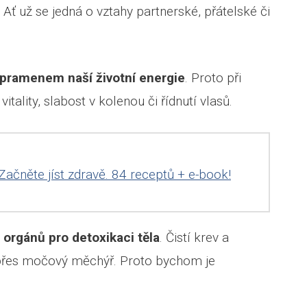
 Ať už se jedná o vztahy partnerské, přátelské či
pramenem naší životní energie
. Proto při
tality, slabost v kolenou či řídnutí vlasů.
Začněte jíst zdravě. 84 receptů + e-book!
 orgánů pro detoxikaci těla
. Čistí krev a
č přes močový měchýř. Proto bychom je