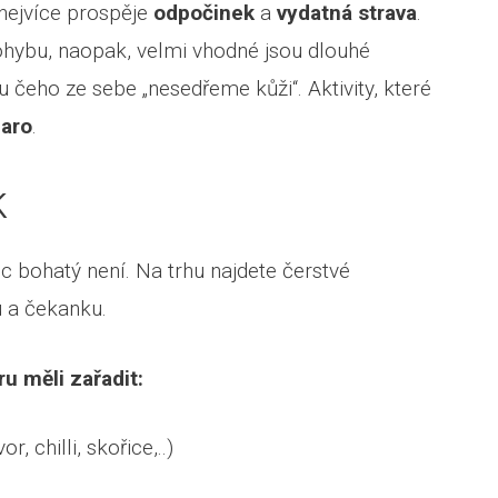
nejvíce prospěje
odpočinek
a
vydatná strava
.
hybu, naopak, velmi vhodné jsou dlouhé
 čeho ze sebe „nesedřeme kůži“. Aktivity, které
aro
.
k
 bohatý není. Na trhu najdete čerstvé
u a čekanku.
u měli zařadit:
r, chilli, skořice,..)