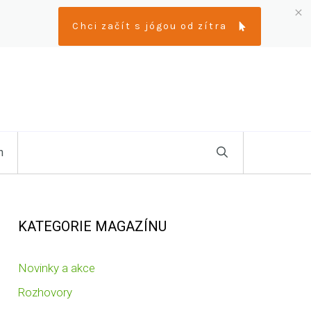
Chci začít s jógou od zítra
n
KATEGORIE MAGAZÍNU
Novinky a akce
Rozhovory