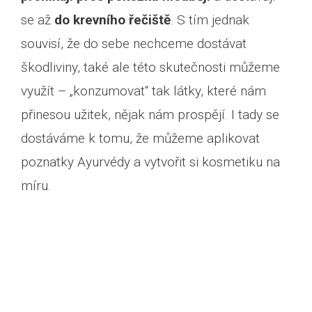
se až
do krevního řečiště
. S tím jednak
souvisí, že do sebe nechceme dostávat
škodliviny, také ale této skutečnosti můžeme
využít – „konzumovat“ tak látky, které nám
přinesou užitek, nějak nám prospějí. I tady se
dostáváme k tomu, že můžeme aplikovat
poznatky Ayurvédy a vytvořit si kosmetiku na
míru.