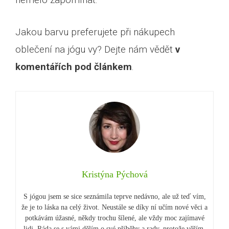
Jakou barvu preferujete při nákupech
oblečení na jógu vy? Dejte nám vědět
v
komentářích pod článkem
.
Kristýna Pýchová
S jógou jsem se sice seznámila teprve nedávno, ale už teď vím,
že je to láska na celý život. Neustále se díky ní učím nové věci a
potkávám úžasné, někdy trochu šílené, ale vždy moc zajímavé
lidi. Ráda se s vámi dělím o své příběhy a rady, protože věřím,