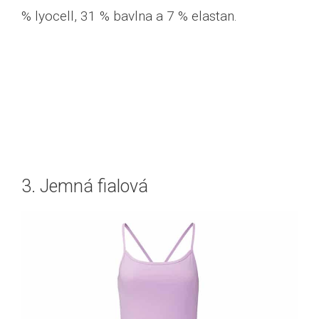
% lyocell, 31 % bavlna a 7 % elastan.
3. Jemná fialová
Prohlédnout si jóga e-
shop