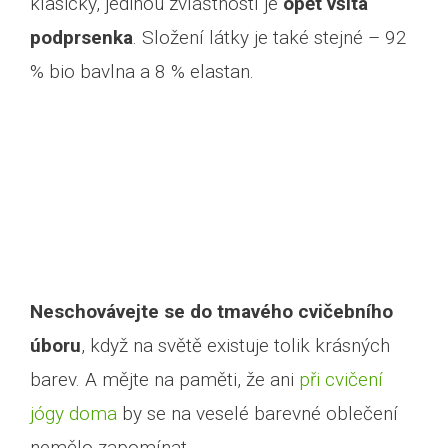
klasický, jedinou zvláštností je
opět všitá
podprsenka
. Složení látky je také stejné – 92
% bio bavlna a 8 % elastan.
Neschovávejte se do tmavého cvičebního
úboru
, když na světě existuje tolik krásných
Prohlédnout si jóga e-
barev. A mějte na paměti, že ani
při cvičení
shop
jógy doma
by se na veselé barevné oblečení
nemělo zapomínat.