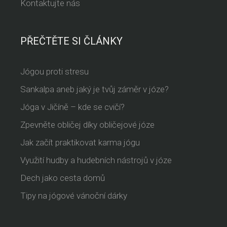
Kontaktujte nás
PŘEČTĚTE SI ČLÁNKY
Jógou proti stresu
Sankalpa aneb jaký je tvůj záměr v józe?
Jóga v Jičíně – kde se cvičí?
Zpevněte obličej díky obličejové józe
Jak začít praktikovat karma jógu
Využití hudby a hudebních nástrojů v józe
Dech jako cesta domů
Tipy na jógové vánoční dárky