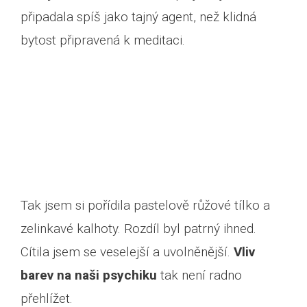
připadala spíš jako tajný agent, než klidná
bytost připravená k meditaci.
Tak jsem si pořídila pastelově růžové tílko a
zelinkavé kalhoty. Rozdíl byl patrný ihned.
Prohlédnout si jóga e-
Cítila jsem se veselejší a uvolněnější.
Vliv
shop
barev na naši psychiku
tak není radno
přehlížet.