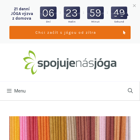
21 denní
06
23
59
48
:
:
:
JÓGA výzva
z domova
Dní
Hodin
Minut
Sekund
Chci začít s jógou od zítra
Menu