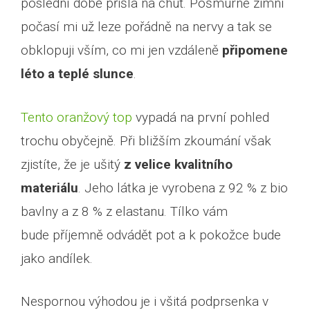
poslední době přišla na chuť. Pošmurné zimní
počasí mi už leze pořádně na nervy a tak se
obklopuji vším, co mi jen vzdáleně
připomene
léto a teplé slunce
.
Tento oranžový top
vypadá na první pohled
trochu obyčejně. Při bližším zkoumání však
zjistíte, že je ušitý
z velice kvalitního
materiálu
. Jeho látka je vyrobena z 92 % z bio
bavlny a z 8 % z elastanu. Tílko vám
bude příjemně odvádět pot a k pokožce bude
jako andílek.
Nespornou výhodou je i všitá podprsenka v