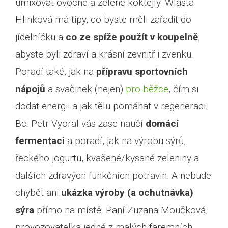
umixovat ovocné a zelené koktejly. Wlasta
Hlinková má tipy, co byste měli zařadit do
jídelníčku a
co ze spíže použít v koupelně
,
abyste byli zdraví a krásní zevnitř i zvenku.
Poradí také, jak na
přípravu sportovních
nápojů
a svačinek (nejen)
pro běžce
, čím si
dodat energii a jak tělu pomáhat v regeneraci.
Bc. Petr Vyoral vás zase naučí
domácí
fermentaci
a poradí, jak na výrobu sýrů,
řeckého jogurtu, kvašené/kysané zeleniny a
dalších zdravých funkčních potravin. A nebude
chybět ani
ukázka výroby (a ochutnávka)
sýra
přímo na místě. Paní Zuzana Moučková,
provozovatelka jedné z malých faremních