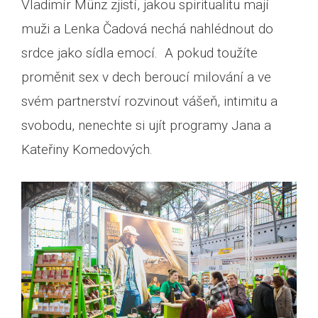
Vladimír Münz zjistí, jakou spiritualitu mají
muži a Lenka Čadová nechá nahlédnout do
srdce jako sídla emocí. A pokud toužíte
proměnit sex v dech beroucí milování a ve
svém partnerství rozvinout vášeň, intimitu a
svobodu, nenechte si ujít programy Jana a
Kateřiny Komedových.