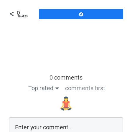
0
Share
SHARES
0 comments
Top rated
comments first