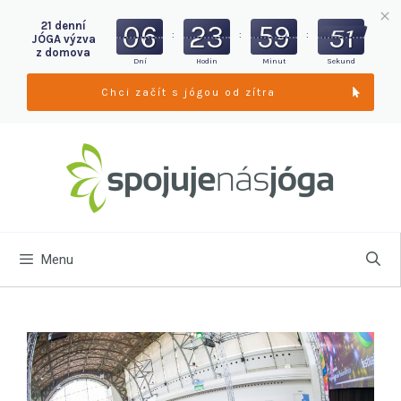
06
23
59
49
21 denní
:
:
:
JÓGA výzva
z domova
Dní
Hodin
Minut
Sekund
Chci začít s jógou od zítra
Menu