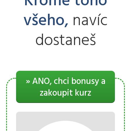
Kromě toho
všeho,
navíc
dostaneš
» ANO, chci bonusy a
zakoupit kurz