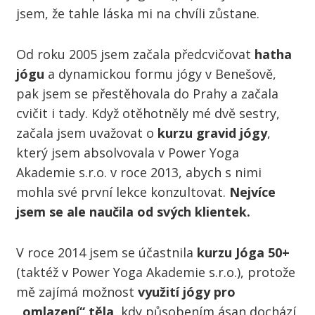
jsem, že tahle láska mi na chvíli zůstane.
Od roku 2005 jsem začala předcvičovat
hatha
jógu
a dynamickou formu jógy v Benešově,
pak jsem se přestěhovala do Prahy a začala
cvičit i tady. Když otěhotněly mé dvě sestry,
začala jsem uvažovat o
kurzu gravi
d jógy
,
který jsem absolvovala v Power Yoga
Akademie s.r.o. v roce 2013, abych s nimi
mohla své první lekce konzultovat.
Nejvíce
jsem se ale naučila od svých klientek.
V roce 2014 jsem se účastnila
kurzu Jóga 50+
(taktéž v Power Yoga Akademie s.r.o.), protože
mě zajímá možnost
využití jógy pro
„omlazení“ těla
, kdy působením ásan dochází