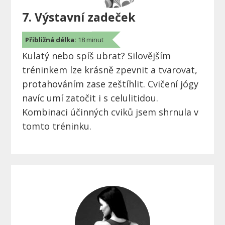
7. Výstavní zadeček
Přibližná délka:
18 minut
Kulatý nebo spíš ubrat? Silovějším
tréninkem lze krásně zpevnit a tvarovat,
protahováním zase zeštíhlit. Cvičení jógy
navíc umí zatočit i s celulitidou.
Kombinaci účinných cviků jsem shrnula v
tomto tréninku.