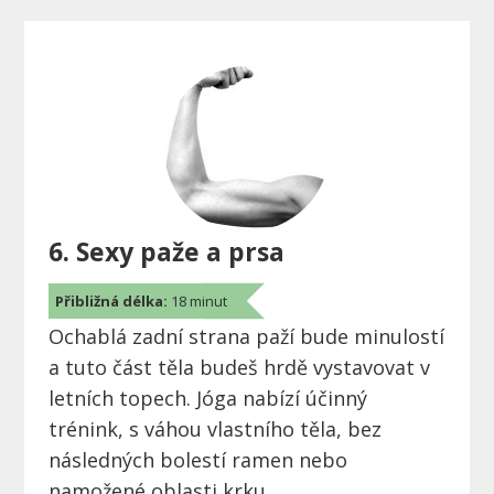
6. Sexy paže a prsa
Přibližná délka:
18 minut
Ochablá zadní strana paží bude minulostí
a tuto část těla budeš hrdě vystavovat v
letních topech. Jóga nabízí účinný
trénink, s váhou vlastního těla, bez
následných bolestí ramen nebo
namožené oblasti krku.