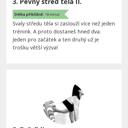
3. Pevný střed těla II.
Délka přibližně:
18 minut
Svaly středu těla si zaslouží více než jeden
trénink. A proto dostaneš hned dva.
Jeden pro začátek a ten druhý už je
trošku větší výzva!