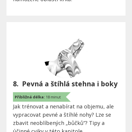
8. Pevná a štíhlá stehna i boky
Přibližná délka:
18 minut
Jak trénovat a nenabírat na objemu, ale
vypracovat pevné a štíhlé nohy? Lze se
zbavit neoblíbených „bůčků“? Tipy a
účinné cviky v této kapitole.