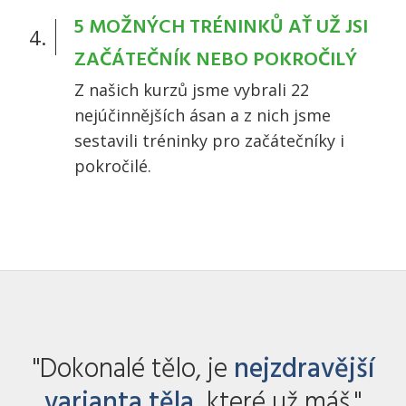
5 MOŽNÝCH TRÉNINKŮ AŤ UŽ JSI
4.
ZAČÁTEČNÍK NEBO POKROČILÝ
Z našich kurzů jsme vybrali 22
nejúčinnějších ásan a z nich jsme
sestavili tréninky pro začátečníky i
pokročilé.
"Dokonalé tělo, je
nejzdravější
varianta těla,
které už máš."