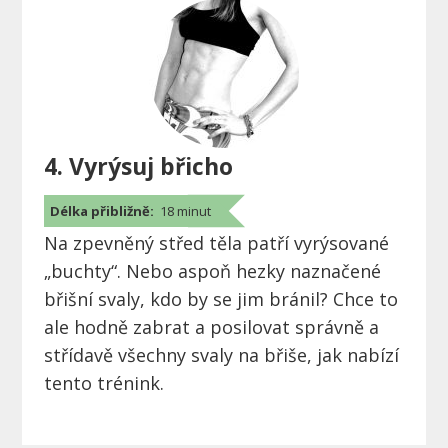
4. Vyrýsuj břicho
Délka přibližně:
18 minut
Na zpevněný střed těla patří vyrýsované
„buchty“. Nebo aspoň hezky naznačené
břišní svaly, kdo by se jim bránil? Chce to
ale hodně zabrat a posilovat správně a
střídavě všechny svaly na břiše, jak nabízí
tento trénink.