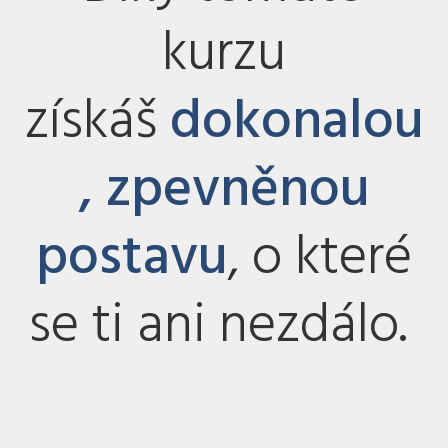
kurzu
získáš
d
o
konalou
, zpevněnou
postavu
, o které
se ti ani nezdálo.