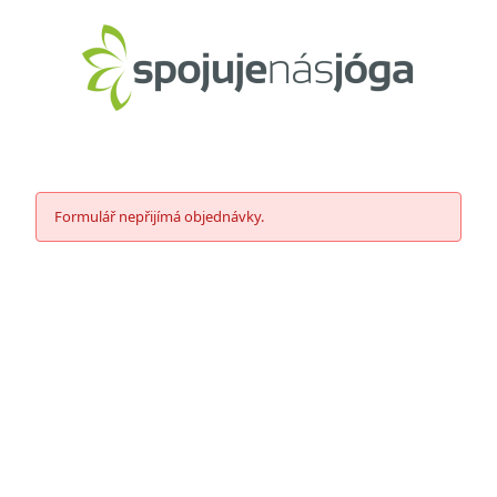
Přeskočit
na
obsah
Formulář nepřijímá objednávky.