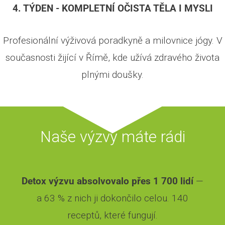
4. TÝDEN - KOMPLETNÍ OČISTA TĚLA I MYSLI
Profesionální výživová poradkyně a milovnice jógy. V
současnosti žijící v Římě, kde užívá zdravého života
plnými doušky.
Naše výzvy máte rádi
Detox výzvu absolvovalo přes 1 700 lidí
—
a 63 % z nich ji dokončilo celou. 140
receptů, které fungují.