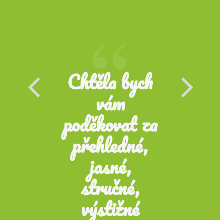
Chtěla bych
,
vám
poděkovat za
přehledné,
jasné,
stručné,
výstižné