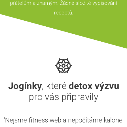
přátelům a známým. Žádné složité vypisování
receptů.
Jogínky
, které
detox výzvu
pro vás připravily
"Nejsme fitness web a nepočítáme kalorie.