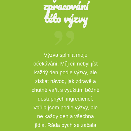
zpracování
této výzvy
Výzva splnila moje
očekávání. Můj cíl nebyl jíst
o
každý den podle výzvy, ale
m
získat návod, jak zdravě a
chutně vařit s využitím běžně
dostupných ingrediencí.
Vařila jsem podle výzvy, ale
o
ne každý den a všechna
jídla. Ráda bych se začala