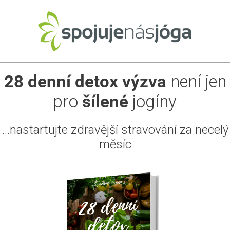
Přeskočit
na
obsah
28 denní detox výzva
není jen
pro
šílené
jogíny
...nastartujte zdravější stravování za necelý
měsíc